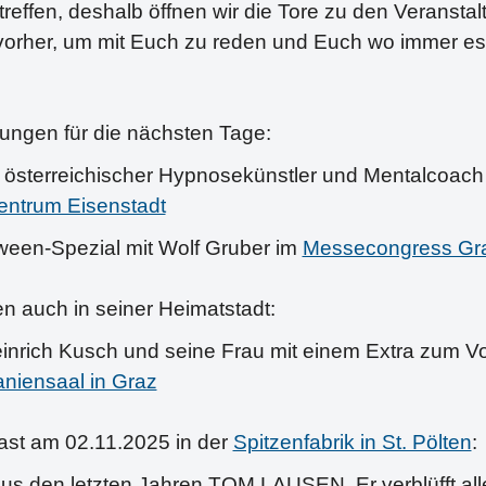
reffen, deshalb öffnen wir die Tore zu den Veransta
vorher, um mit Euch zu reden und Euch wo immer es
tungen für die nächsten Tage:
 österreichischer Hypnosekünstler und Mentalcoach
entrum Eisenstadt
ween-Spezial mit Wolf Gruber im
Messecongress Gr
 auch in seiner Heimatstadt:
einrich Kusch und seine Frau mit einem Extra zum 
aniensaal in Graz
east am 02.11.2025 in der
Spitzenfabrik in St. Pölten
:
s den letzten Jahren TOM LAUSEN. Er verblüfft alle o